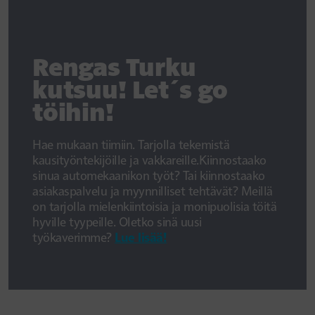
Rengas Turku
kutsuu! Let´s go
töihin!
Hae mukaan tiimiin. Tarjolla tekemistä
kausityöntekijöille ja vakkareille.Kiinnostaako
sinua automekaanikon työt? Tai kiinnostaako
asiakaspalvelu ja myynnilliset tehtävät? Meillä
on tarjolla mielenkiintoisia ja monipuolisia töitä
hyville tyypeille. Oletko sinä uusi
työkaverimme?
Lue lisää!