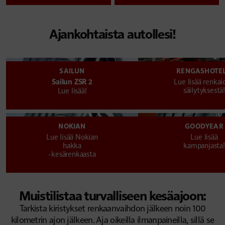
Ajankohtaista autollesi!
SAILUN
RENGASHOTEL
Lue lisää renkai
Sailun ZSR 2
säilytyksestä
Lue lisää!
NOKIAN
GOODYEAR
Lue lisää Nokian
Lue lisää
hakka
kampanjasta!
-kesärenkaasta
Muistilistaa turvalliseen kesäajoon:
Tarkista kiristykset renkaanvaihdon jälkeen noin 100
kilometrin ajon jälkeen. Aja oikeilla ilmanpaineilla, sillä se