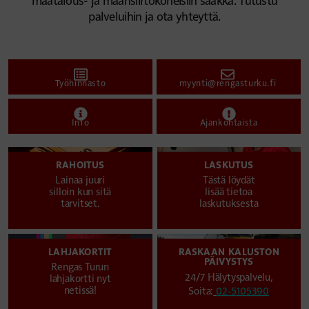
palveluihin ja ota yhteyttä.
Työhinnasto
myynti@rengasturku.fi
Info
Ajankohtaista
RAHOITUS
LASKUTUS
Lainaa juuri
Tästä löydät
silloin kun sitä
lisää tietoa
tarvitset.
laskutuksesta
LAHJAKORTIT
RASKAAN KALUSTON
PÄIVYSTYS
Rengas Turun
24/7 Hälytyspalvelu,
lahjakortti nyt
netissä!
Soita:
02-5105390