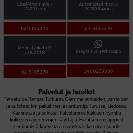
Länsi-Avantintie 7
Automestarinkatu 5
21420 Lieto
20780 Kaarina
02-5105340
02-5105320
Meriniitynkatu 15
Rengas Turku Whatsapp
24100 Salo
0400253336
02-5105370
Palvelut ja huollot
Tervetuloa Rengas Turkuun. Olemme renkaiden, vanteiden
ja autohuollon paikallinen asiantuntija Turussa, Liedossa,
Kaarinassa ja Salossa. Palvelemme kaikkien pyörillä
kulkevien ajoneuvojen käyttäjiä. Hallitsemme ajopelit
pienimmistä kärryistä aina raskaan kaluston suuriin
maatalous- ja maansiirtokoneisiin saakka. Tutustu