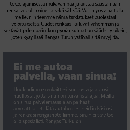
tekee ajamisesta mukavampaa ja auttaa säästämään
renkaita, polttoainetta sekä sähköä. Voit myös aina tulla
meille, niin teemme nämä tarkistukset puolestasi
veloituksetta. Uudet renkaasi kuluvat vähemmän ja
kestävät pidempään, kun pyöränkulmat on säädetty oikein,
joten kysy lisää Rengas Turun ystävällisiltä myyjiltä.
Ei me autoa
palvella, vaan sinua!
Huolehdimme renkaittesi kunnosta ja autosi
huollosta, jotta sinun on turvallista ajaa. Meillä
on sinua palvelemassa alan parhaat
ammattilaiset. Jätä autohuolesi heidän käsiinsä
ja renkaasi rengashotelliimme. Sinun ei tarvitse
olla spesialisti. Rengas Turku on.