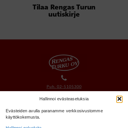
Tilaa Rengas Turun
uutiskirje
Puh. 02-5105300
Hallinnoi evästeasetuksia
myynti@rengasturku.fi
Evästeiden avulla paranamme verkkosivustomme
käyttökokemusta.
Laskutusosoitetiedot
Hallinnoi palveluita